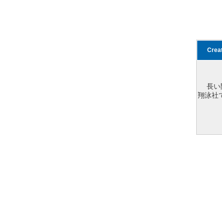
Cre
長い
翔泳社