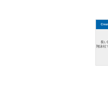
Cre
長い
翔泳社