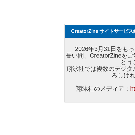
CreatorZine サイトサー
2026年3月31日をもっ
長い間、CreatorZi
とう
翔泳社では複数のデジタ
ろしけ
翔泳社のメディア：
h