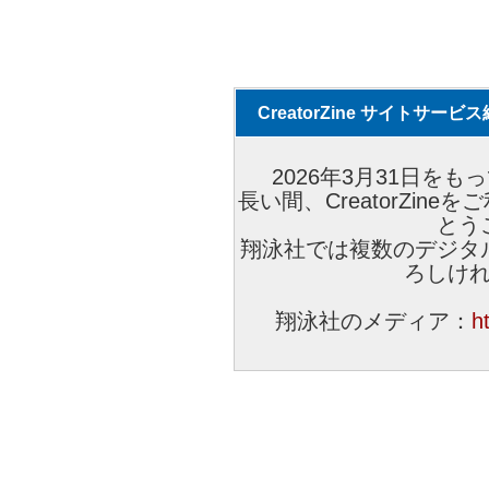
CreatorZine サイトサー
2026年3月31日をもっ
長い間、CreatorZi
とう
翔泳社では複数のデジタ
ろしけ
翔泳社のメディア：
h