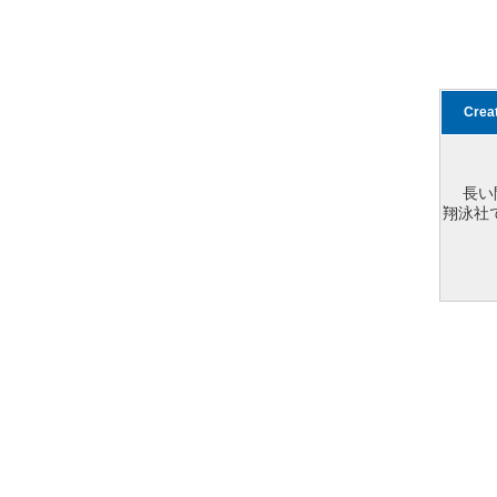
Cre
長い
翔泳社