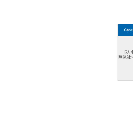
Cre
長い
翔泳社