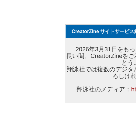
CreatorZine サイトサー
2026年3月31日をもっ
長い間、CreatorZi
とう
翔泳社では複数のデジタ
ろしけ
翔泳社のメディア：
h