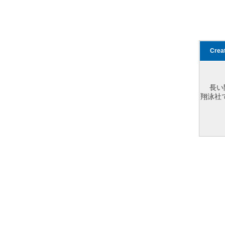
Cre
長い
翔泳社