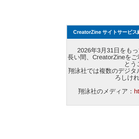
CreatorZine サイトサー
2026年3月31日をもっ
長い間、CreatorZi
とう
翔泳社では複数のデジタ
ろしけ
翔泳社のメディア：
h