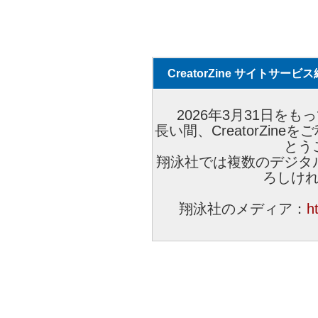
CreatorZine サイトサー
2026年3月31日をもっ
長い間、CreatorZi
とう
翔泳社では複数のデジタ
ろしけ
翔泳社のメディア：
h