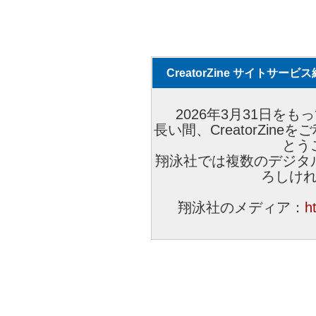
CreatorZine サイトサー
2026年3月31日をもっ
長い間、CreatorZi
とう
翔泳社では複数のデジタ
ろしけ
翔泳社のメディア：
h