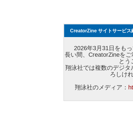
CreatorZine サイトサー
2026年3月31日をもっ
長い間、CreatorZi
とう
翔泳社では複数のデジタ
ろしけ
翔泳社のメディア：
h