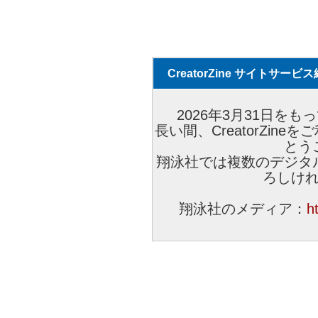
CreatorZine サイトサー
2026年3月31日をもっ
長い間、CreatorZi
とう
翔泳社では複数のデジタ
ろしけ
翔泳社のメディア：
h