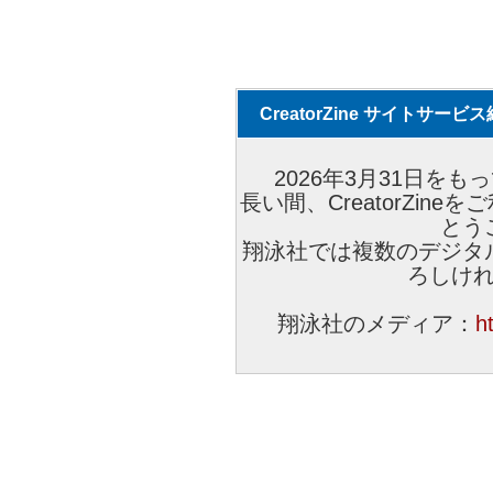
CreatorZine サイトサー
2026年3月31日をもっ
長い間、CreatorZi
とう
翔泳社では複数のデジタ
ろしけ
翔泳社のメディア：
h