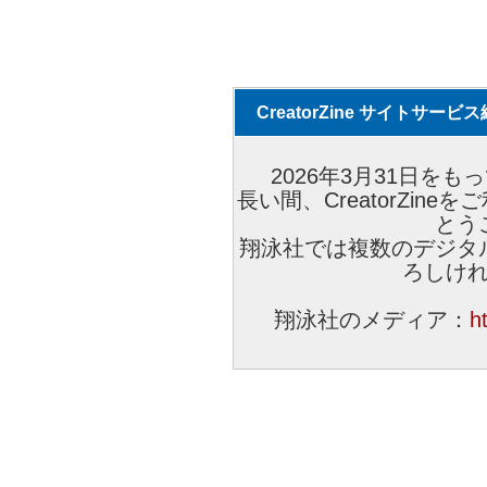
CreatorZine サイトサー
2026年3月31日をもっ
長い間、CreatorZi
とう
翔泳社では複数のデジタ
ろしけ
翔泳社のメディア：
h