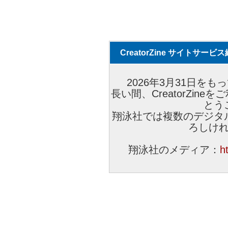
CreatorZine サイトサー
2026年3月31日をもっ
長い間、CreatorZi
とう
翔泳社では複数のデジタ
ろしけ
翔泳社のメディア：
h