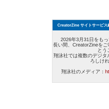
CreatorZine サイトサー
2026年3月31日をもっ
長い間、CreatorZi
とう
翔泳社では複数のデジタ
ろしけ
翔泳社のメディア：
h