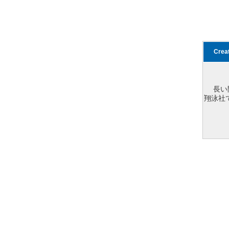
Cre
長い
翔泳社