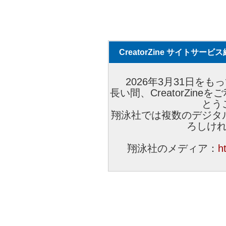
CreatorZine サイトサー
2026年3月31日をもっ
長い間、CreatorZi
とう
翔泳社では複数のデジタ
ろしけ
翔泳社のメディア：
h