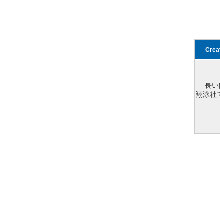
Cre
長い
翔泳社