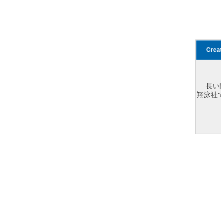
Cre
長い
翔泳社