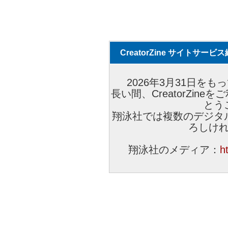
CreatorZine サイトサー
2026年3月31日をもっ
長い間、CreatorZi
とう
翔泳社では複数のデジタ
ろしけ
翔泳社のメディア：
h