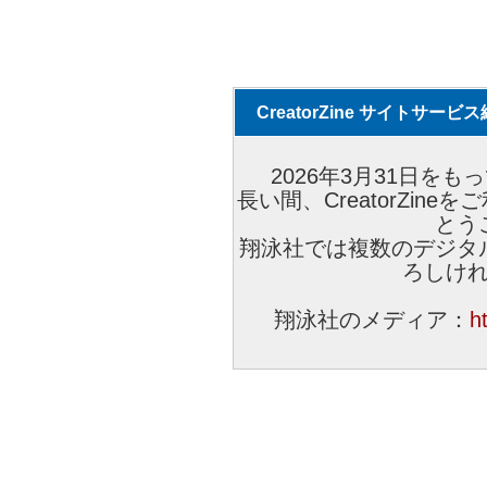
CreatorZine サイトサー
2026年3月31日をもっ
長い間、CreatorZi
とう
翔泳社では複数のデジタ
ろしけ
翔泳社のメディア：
h