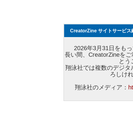
CreatorZine サイトサー
2026年3月31日をもっ
長い間、CreatorZi
とう
翔泳社では複数のデジタ
ろしけ
翔泳社のメディア：
h