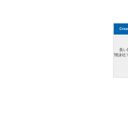
Cre
長い
翔泳社