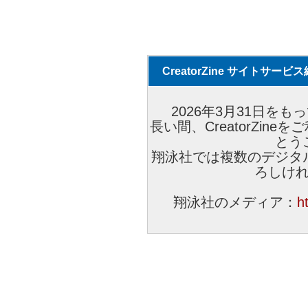
CreatorZine サイトサー
2026年3月31日をもっ
長い間、CreatorZi
とう
翔泳社では複数のデジタ
ろしけ
翔泳社のメディア：
h