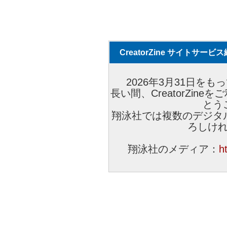
CreatorZine サイトサー
2026年3月31日をもっ
長い間、CreatorZi
とう
翔泳社では複数のデジタ
ろしけ
翔泳社のメディア：
h