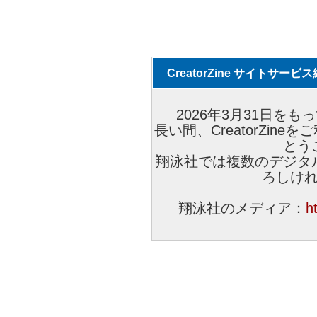
CreatorZine サイトサー
2026年3月31日をもっ
長い間、CreatorZi
とう
翔泳社では複数のデジタ
ろしけ
翔泳社のメディア：
h