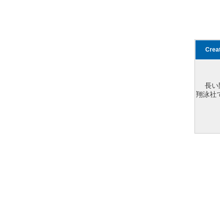
Cre
長い
翔泳社