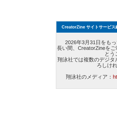
CreatorZine サイトサー
2026年3月31日をもっ
長い間、CreatorZi
とう
翔泳社では複数のデジタ
ろしけ
翔泳社のメディア：
h