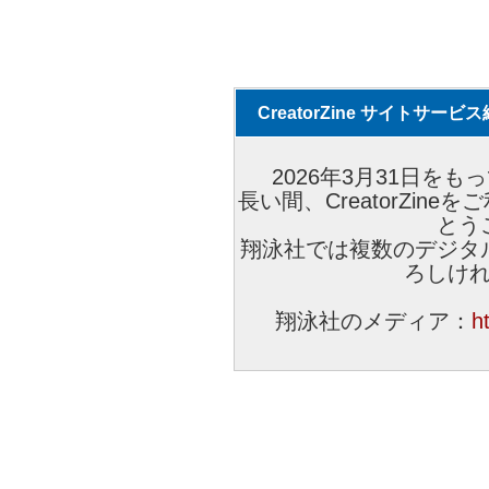
CreatorZine サイトサー
2026年3月31日をもっ
長い間、CreatorZi
とう
翔泳社では複数のデジタ
ろしけ
翔泳社のメディア：
h