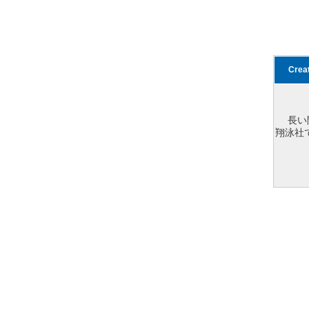
Cre
長い
翔泳社