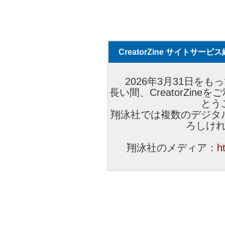
CreatorZine サイトサー
2026年3月31日をもっ
長い間、CreatorZi
とう
翔泳社では複数のデジタ
ろしけ
翔泳社のメディア：
h