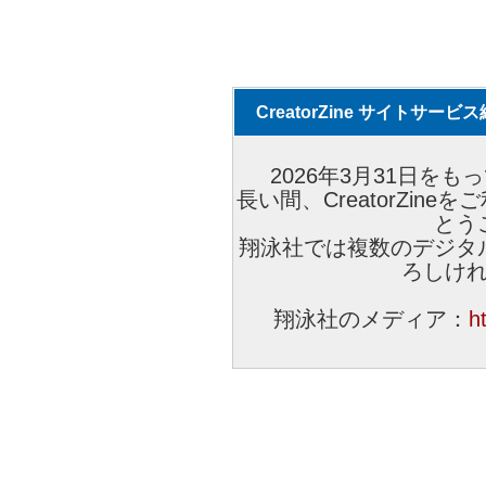
CreatorZine サイトサー
2026年3月31日をもっ
長い間、CreatorZi
とう
翔泳社では複数のデジタ
ろしけ
翔泳社のメディア：
h