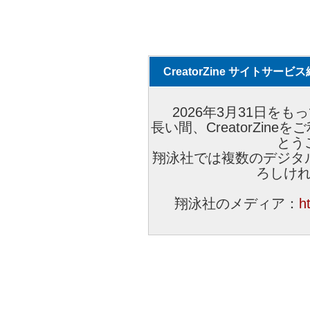
CreatorZine サイトサー
2026年3月31日をもっ
長い間、CreatorZi
とう
翔泳社では複数のデジタ
ろしけ
翔泳社のメディア：
h