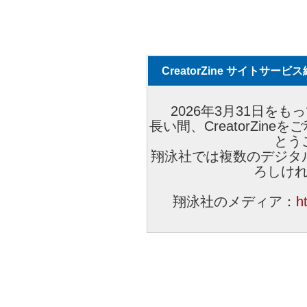
CreatorZine サイトサー
2026年3月31日をもっ
長い間、CreatorZi
とう
翔泳社では複数のデジタ
ろしけ
翔泳社のメディア：
h