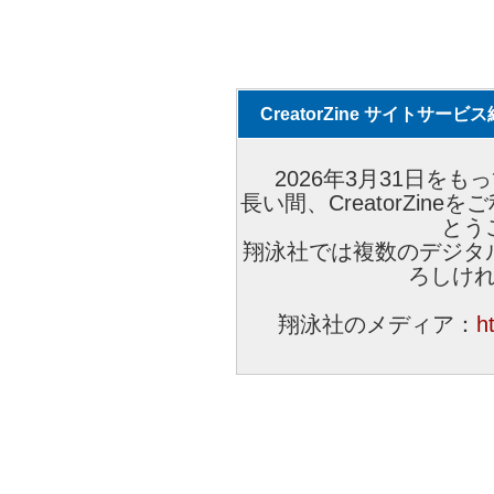
CreatorZine サイトサー
2026年3月31日をもっ
長い間、CreatorZi
とう
翔泳社では複数のデジタ
ろしけ
翔泳社のメディア：
h