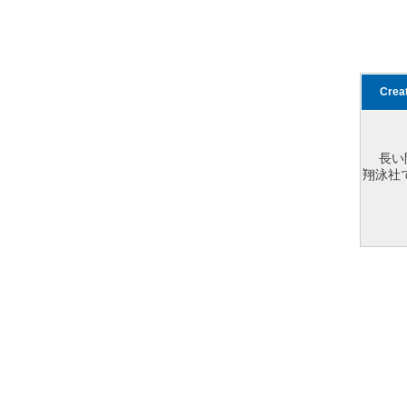
Cre
長い
翔泳社