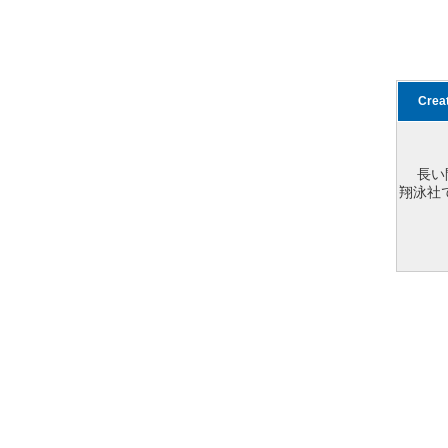
Cre
長い
翔泳社