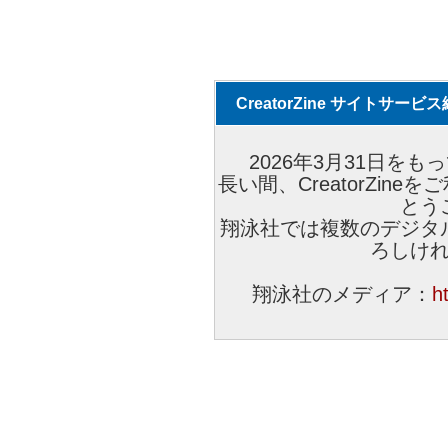
CreatorZine サイトサー
2026年3月31日をもっ
長い間、CreatorZi
とう
翔泳社では複数のデジタ
ろしけ
翔泳社のメディア：
h