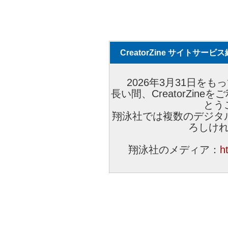
CreatorZine サイトサー
2026年3月31日をもっ
長い間、CreatorZi
とう
翔泳社では複数のデジタ
ろしけ
翔泳社のメディア：
h