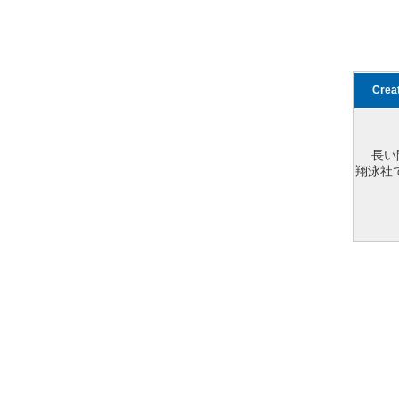
Cre
長い
翔泳社