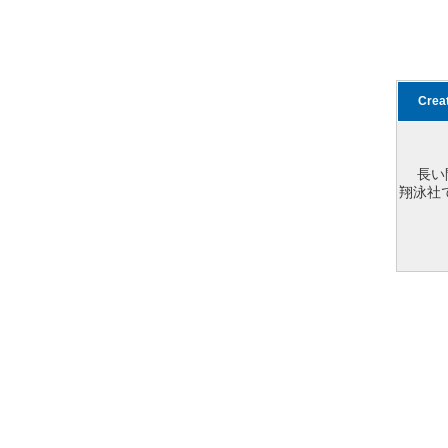
Cre
長い
翔泳社