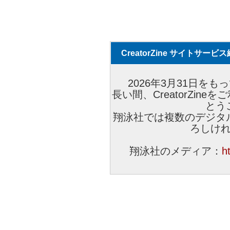
CreatorZine サイトサー
2026年3月31日をもっ
長い間、CreatorZi
とう
翔泳社では複数のデジタ
ろしけ
翔泳社のメディア：
h