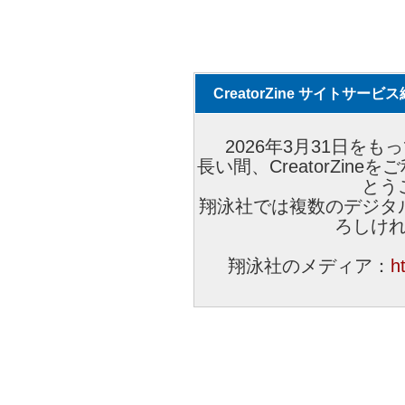
CreatorZine サイトサー
2026年3月31日をもっ
長い間、CreatorZi
とう
翔泳社では複数のデジタ
ろしけ
翔泳社のメディア：
h