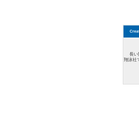
Cre
長い
翔泳社