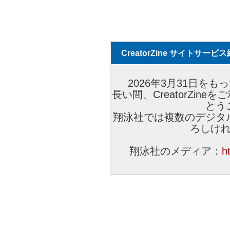
CreatorZine サイトサー
2026年3月31日をもっ
長い間、CreatorZi
とう
翔泳社では複数のデジタ
ろしけ
翔泳社のメディア：
h