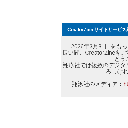
CreatorZine サイトサー
2026年3月31日をもっ
長い間、CreatorZi
とう
翔泳社では複数のデジタ
ろしけ
翔泳社のメディア：
h