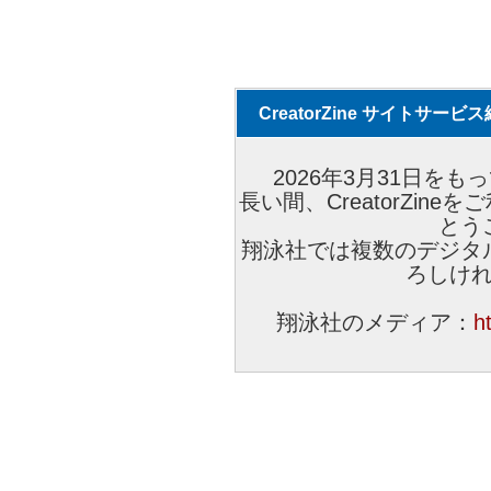
CreatorZine サイトサー
2026年3月31日をもっ
長い間、CreatorZi
とう
翔泳社では複数のデジタ
ろしけ
翔泳社のメディア：
h