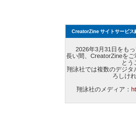
CreatorZine サイトサー
2026年3月31日をもっ
長い間、CreatorZi
とう
翔泳社では複数のデジタ
ろしけ
翔泳社のメディア：
h